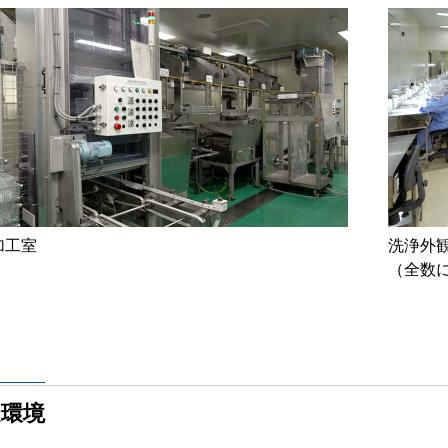
加工室
洗浄外
（全数
造環境