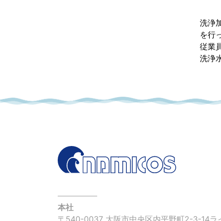
洗浄
を行
従業
洗浄
本社
〒540-0037 大阪市中央区内平野町2-3-14
ラ