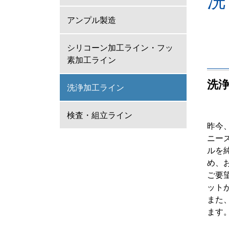
アンプル製造
シリコーン加工ライン・フッ
素加工ライン
洗
洗浄加工ライン
検査・組立ライン
昨今
ニー
ルを
め、
ご要
ット
また
ます